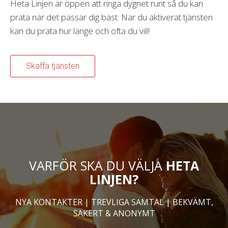
Heta Linjen är öppen att ringa dygnet runt så du kan
prata när det passar dig bäst. När du aktiverat tjänsten
kan du prata hur länge och ofta du vill!
Skaffa tjänsten
VARFÖR SKA DU VÄLJA
HETA
LINJEN?
NYA KONTAKTER | TREVLIGA SAMTAL | BEKVÄMT,
SÄKERT & ANONYMT